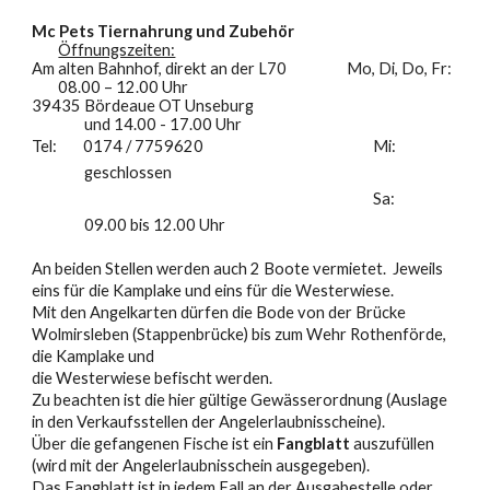
Mc Pets Tiernahrung und Zubehör
Öffnungszeiten:
Am alten Bahnhof, direkt an der L70
Mo, Di, Do, Fr:
08.00 – 12.00 Uhr
39435 Bördeaue OT Unseburg
und 14.00 - 17.00 Uhr
Tel: 0174 / 7759620
Mi:
geschlossen
Sa:
09.00 bis 12.00 Uhr
An beiden Stellen werden auch 2 Boote vermietet. Jeweils
eins für die Kamplake und eins für die Westerwiese.
Mit den Angelkarten dürfen die Bode von der Brücke
Wolmirsleben (Stappenbrücke) bis zum Wehr Rothenförde,
die Kamplake und
die Westerwiese befischt werden.
Zu beachten ist die hier gültige Gewässerordnung (Auslage
in den Verkaufsstellen der Angelerlaubnisscheine).
Über die gefangenen Fische ist ein
Fangblatt
auszufüllen
(wird mit der Angelerlaubnisschein ausgegeben).
Das Fangblatt ist in jedem Fall an der Ausgabestelle oder