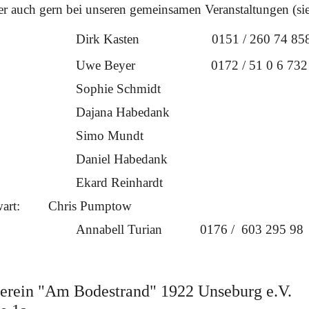
ber auch gern bei unseren gemeinsamen Veranstaltungen (s
r
Dirk Kasten 0151 / 260 74 85
r
Uwe Beyer 0172 / 51 0 6 732
t
Sophie Schmidt
Dajana Habedank
t
Simo Mundt
r
Daniel Habedank
Ekard Reinhardt
rwart:
Chris Pumptow
t
Annabell Turian 0176 / 603 295 98
verein "Am Bodestrand" 1922 Unseburg e.V.