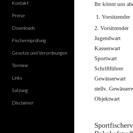
Kontakt
Ihr könnt uns a
Preise
1. Vorsitzende
Downloads
2. Vorsitzende
Jugendwar
Fischereiprüfung
Kassenwart
Gesetze und Verordnungen
Sportwar
Termine
Schriftführe
Links
Gewässerwart
stellv. Gewässe
Satzung
Objektwar
Disclaimer
Sportfischer