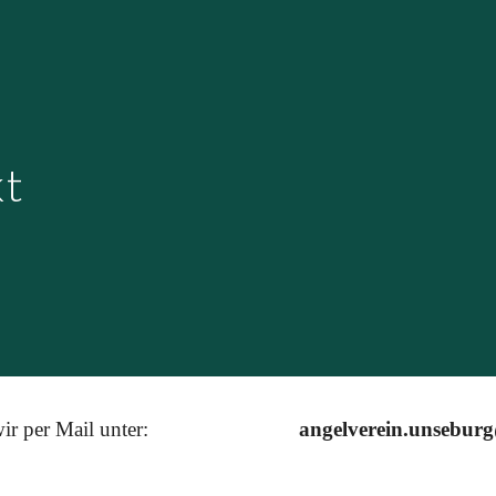
ip to main content
Skip to navigat
kt
wir per Mail unter:
angelverein.unsebu